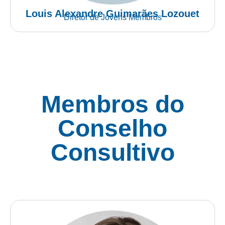
Louis Alexandre Guimarães Lozouet
Diretor de Jovens Membros
Membros do
Conselho
Consultivo